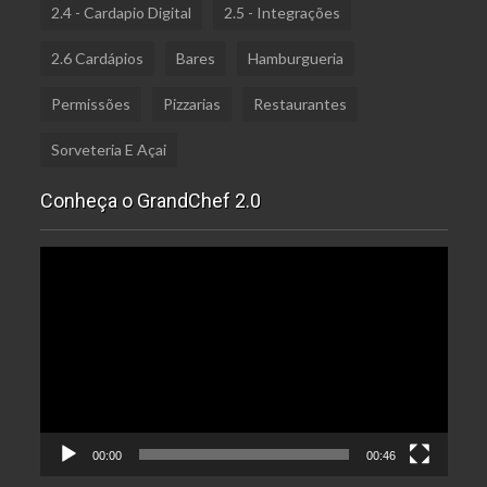
2.4 - Cardapio Digital
2.5 - Integrações
2.6 Cardápios
Bares
Hamburgueria
Permissões
Pizzarias
Restaurantes
Sorveteria E Açai
Conheça o GrandChef 2.0
Tocador
de
vídeo
00:00
00:46