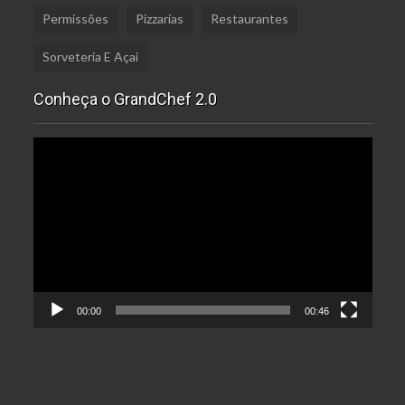
Permissões
Pizzarias
Restaurantes
Sorveteria E Açai
Conheça o GrandChef 2.0
Tocador
de
vídeo
00:00
00:46