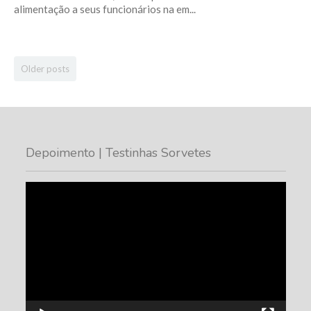
alimentação a seus funcionários na em...
Older posts
Depoimento | Testinhas Sorvetes
Tocador
de
vídeo