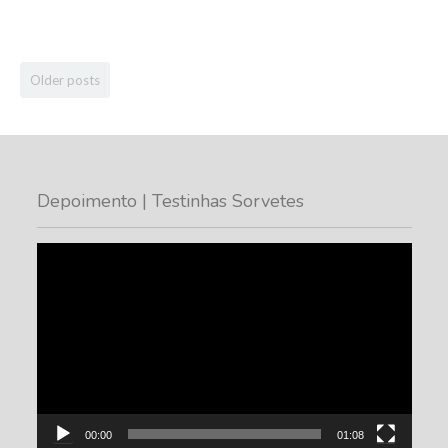
Older posts
Depoimento | Testinhas Sorvetes
Tocador
de
vídeo
00:00
01:08