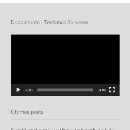
Depoimento | Testinhas Sorvetes
Tocador
de
vídeo
00:00
01:08
Últimos posts
Saiba Como Gerenciar seu Food Truck com Estratégias