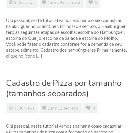
3355 views
1 min , 49 sec read
3
Olá pessoal, neste tutorial vamos ensinar a como cadastrar
hambúrguer no GrandChef. Em nosso exemplo, o Hambúrguer
terá as seguintes etapas de escolha: escolha do Hambúrguer,
escolha do Queijo, escolha da Salada e escolha do Molho.
Você pode fazer o cadastro conforme for a demanda de seu
estabelecimento. Cadastro dos hambúrgueres Primeiramente,
clique no ícone […]
Cadastro de Pizza por tamanho
(tamanhos separados)
3538 views
2 min , 2 sec read
3
Olá pessoal, neste tutorial vamos ensinar a como cadastrar
vários tamanhos de pizza com a formação de pacote no