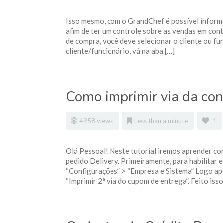
Isso mesmo, com o GrandChef é possível informa
afim de ter um controle sobre as vendas em cont
de compra, você deve selecionar o cliente ou fu
cliente/funcionário, vá na aba […]
Como imprimir via da cont
4958 views
Less than a minute
1
Olá Pessoal! Neste tutorial iremos aprender com
pedido Delivery. Primeiramente, para habilitar 
“Configurações” > “Empresa e Sistema” Logo apó
“Imprimir 2ª via do cupom de entrega”. Feito isso