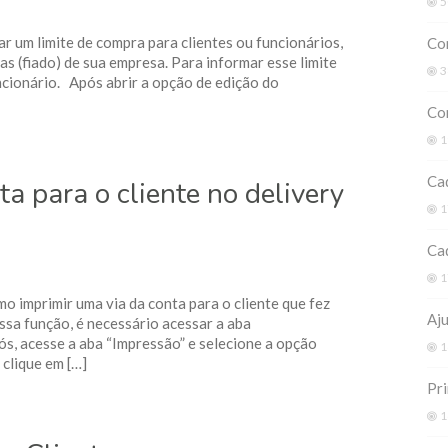
5
r um limite de compra para clientes ou funcionários,
Co
as (fiado) de sua empresa. Para informar esse limite
3
ncionário. Após abrir a opção de edição do
Com
1
Cad
a para o cliente no delivery
1
Cad
1
o imprimir uma via da conta para o cliente que fez
Aj
essa função, é necessário acessar a aba
s, acesse a aba “Impressão” e selecione a opção
1
 clique em […]
Pri
1