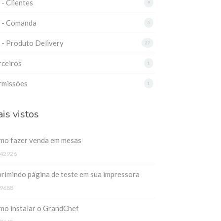
 - Clientes
9
3 - Comanda
3
 - Produto Delivery
27
rceiros
1
rmissões
1
is vistos
mo fazer venda em mesas
42926
rimindo página de teste em sua impressora
9688
mo instalar o GrandChef