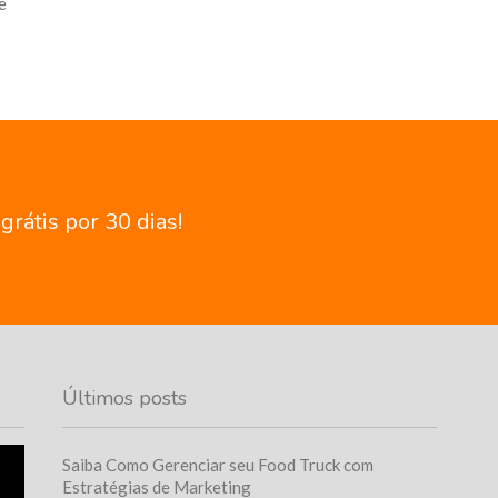
e
rátis por 30 dias!
Últimos posts
Saiba Como Gerenciar seu Food Truck com
Estratégias de Marketing