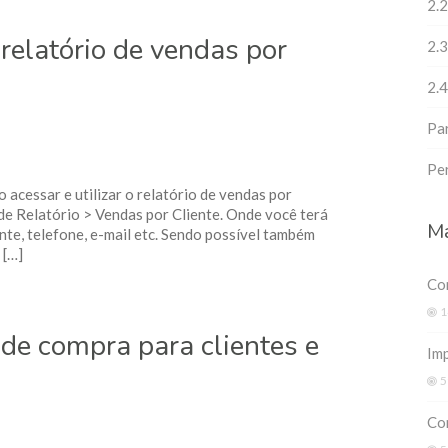
2.2
 relatório de vendas por
2.
2.4
Pa
Pe
 acessar e utilizar o relatório de vendas por
de Relatório > Vendas por Cliente. Onde você terá
Ma
nte, telefone, e-mail etc. Sendo possível também
 […]
Co
1
de compra para clientes e
Imp
5
Co