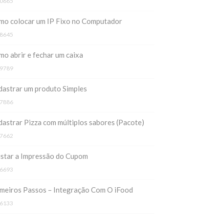
0665
mo colocar um IP Fixo no Computador
8645
o abrir e fechar um caixa
9789
astrar um produto Simples
7886
astrar Pizza com múltiplos sabores (Pacote)
7662
ustar a Impressão do Cupom
6693
meiros Passos – Integração Com O iFood
6133