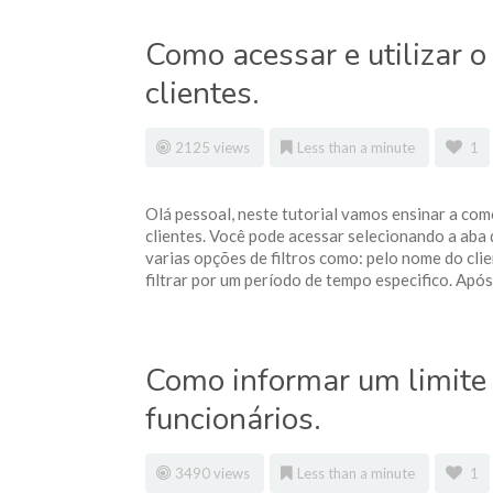
Como acessar e utilizar o
clientes.
2125 views
Less than a minute
1
Olá pessoal, neste tutorial vamos ensinar a como
clientes. Você pode acessar selecionando a aba 
varias opções de filtros como: pelo nome do clie
filtrar por um período de tempo especifico. Após
Como informar um limite 
funcionários.
3490 views
Less than a minute
1