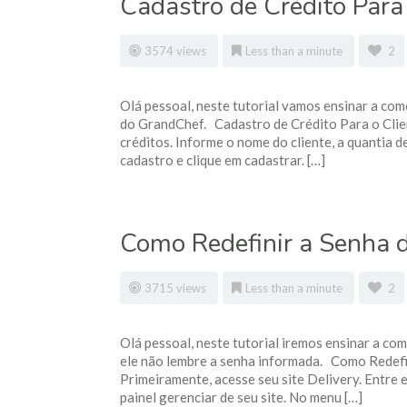
Cadastro de Crédito Para
3574 views
Less than a minute
2
Olá pessoal, neste tutorial vamos ensinar a como
do GrandChef. Cadastro de Crédito Para o Clie
créditos. Informe o nome do cliente, a quantia 
cadastro e clique em cadastrar. […]
Como Redefinir a Senha d
3715 views
Less than a minute
2
Olá pessoal, neste tutorial iremos ensinar a com
ele não lembre a senha informada. Como Redefin
Primeiramente, acesse seu site Delivery. Entre 
painel gerenciar de seu site. No menu […]