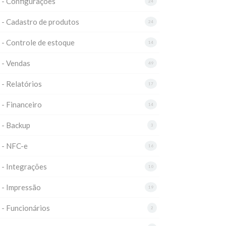
 - Configurações
24
 - Cadastro de produtos
24
 - Controle de estoque
14
 - Vendas
49
 - Relatórios
17
 - Financeiro
14
 - Backup
3
 - NFC-e
16
 - Integrações
10
 - Impressão
19
 - Funcionários
2