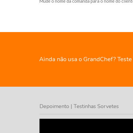
Mude o nome da comanda para o nome do client
Ainda não usa o GrandChef? Teste g
Depoimento | Testinhas Sorvetes
Tocador
de