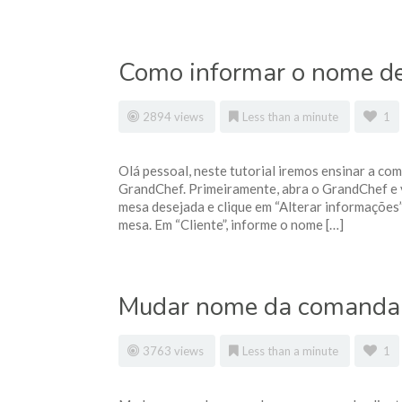
Como informar o nome de
2894 views
Less than a minute
1
Olá pessoal, neste tutorial iremos ensinar a co
GrandChef. Primeiramente, abra o GrandChef e v
mesa desejada e clique em “Alterar informações”
mesa. Em “Cliente”, informe o nome […]
Mudar nome da comanda p
3763 views
Less than a minute
1