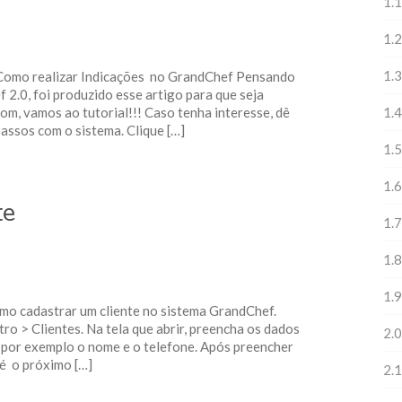
1.1
1.2
1.3
 Como realizar Indicações no GrandChef Pensando
 2.0, foi produzido esse artigo para que seja
Bom, vamos ao tutorial!!! Caso tenha interesse, dê
1.4
assos com o sistema. Clique […]
1.5
1.6
te
1.7
1.8
1.9
omo cadastrar um cliente no sistema GrandChef.
o > Clientes. Na tela que abrir, preencha os dados
2.0
 por exemplo o nome e o telefone. Após preencher
té o próximo […]
2.1