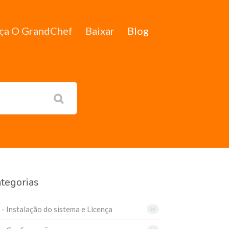
ça O GrandChef
Baixar
Blog
tegorias
 - Instalação do sistema e Licença
20