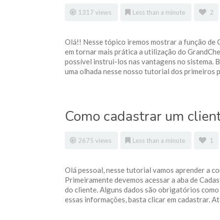
1317 views
Less than a minute
2
Olá!! Nesse tópico iremos mostrar a função de
em tornar mais prática a utilização do GrandChef
possível instrui-los nas vantagens no sistema. 
uma olhada nesse nosso tutorial dos primeiros p
Como cadastrar um clien
2675 views
Less than a minute
1
Olá pessoal, nesse tutorial vamos aprender a c
Primeiramente devemos acessar a aba de Cadastr
do cliente. Alguns dados são obrigatórios como
essas informações, basta clicar em cadastrar. A