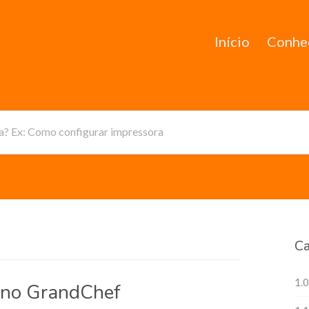
Início
Conhe
da? Ex: Como configurar impressora
Ca
1.0
s no GrandChef