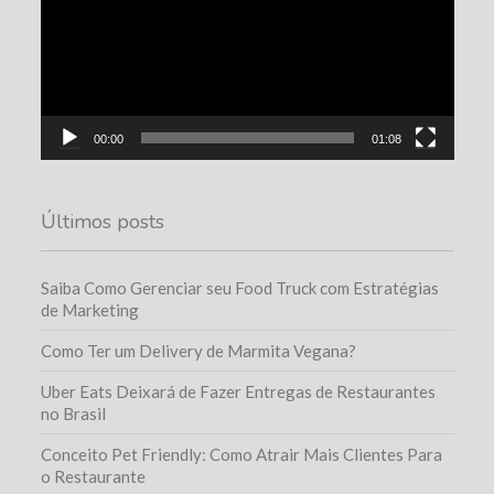
00:00
01:08
Últimos posts
Saiba Como Gerenciar seu Food Truck com Estratégias
de Marketing
Como Ter um Delivery de Marmita Vegana?
Uber Eats Deixará de Fazer Entregas de Restaurantes
no Brasil
Conceito Pet Friendly: Como Atrair Mais Clientes Para
o Restaurante