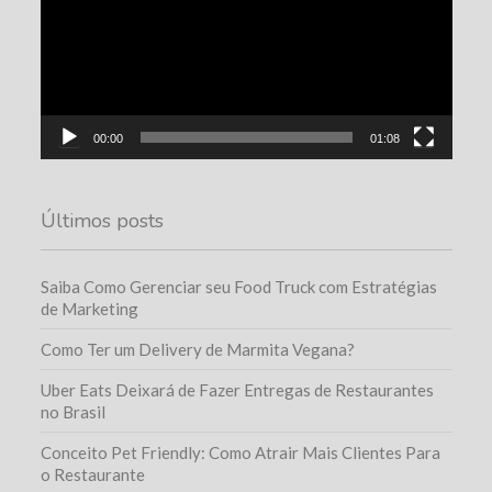
00:00
01:08
Últimos posts
Saiba Como Gerenciar seu Food Truck com Estratégias
de Marketing
Como Ter um Delivery de Marmita Vegana?
Uber Eats Deixará de Fazer Entregas de Restaurantes
no Brasil
Conceito Pet Friendly: Como Atrair Mais Clientes Para
o Restaurante