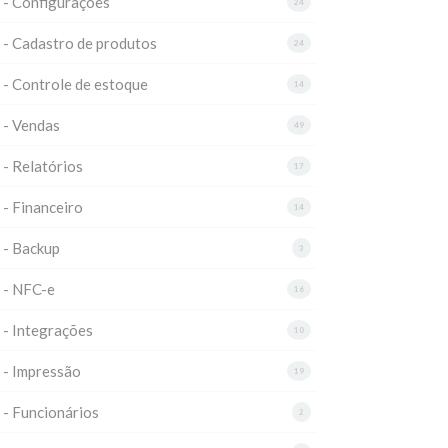
 - Configurações
24
 - Cadastro de produtos
24
 - Controle de estoque
14
 - Vendas
49
 - Relatórios
17
 - Financeiro
14
 - Backup
3
 - NFC-e
16
 - Integrações
10
 - Impressão
19
 - Funcionários
2