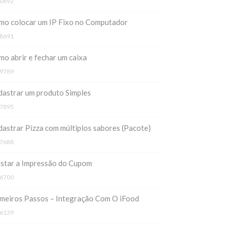
0692
mo colocar um IP Fixo no Computador
8691
o abrir e fechar um caixa
9789
astrar um produto Simples
7895
astrar Pizza com múltiplos sabores (Pacote)
7688
ustar a Impressão do Cupom
6700
meiros Passos – Integração Com O iFood
6139