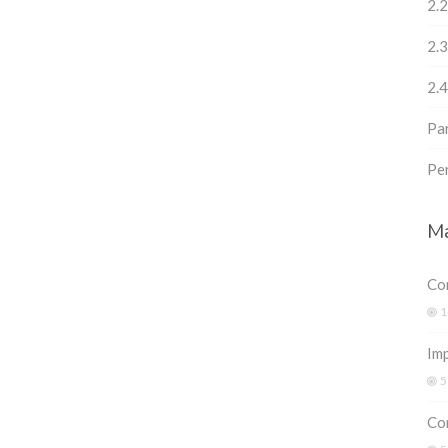
2.2
2.
2.4
Pa
Pe
Ma
Co
1
Imp
5
Co