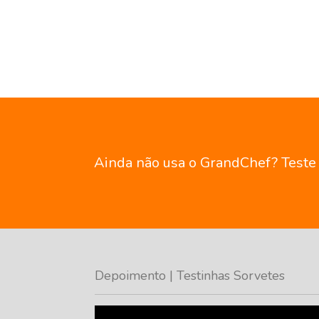
Ainda não usa o GrandChef? Teste g
Depoimento | Testinhas Sorvetes
Tocador