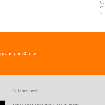
Com
cai
1
rátis por 30 dias!
Últimos posts
Saiba Como Gerenciar seu Food Truck com