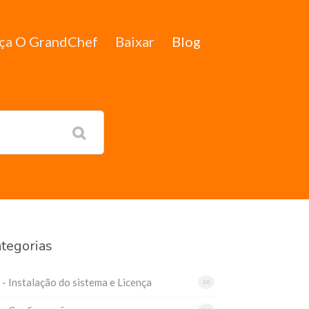
ça O GrandChef
Baixar
Blog
tegorias
 - Instalação do sistema e Licença
20