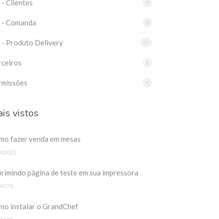
 - Clientes
9
3 - Comanda
3
 - Produto Delivery
27
rceiros
1
rmissões
1
is vistos
mo fazer venda em mesas
43022
rimindo página de teste em sua impressora
9770
mo instalar o GrandChef