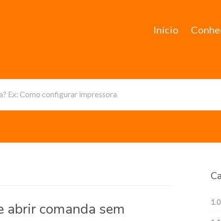
Início
Conhe
da? Ex: Como configurar impressora
Ca
1.0
de abrir comanda sem