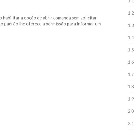
1.1
1.2
o habilitar a opção de abrir comanda sem solicitar
o padrão lhe oferece a permissão para informar um
1.3
1.4
1.5
1.6
1.7
1.8
1.9
2.0
2.1