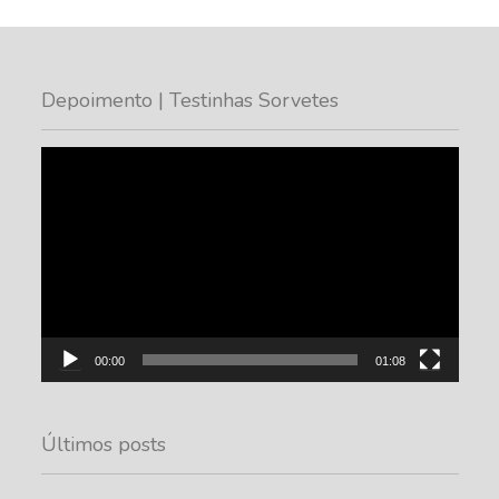
Depoimento | Testinhas Sorvetes
Tocador
de
vídeo
00:00
01:08
Últimos posts