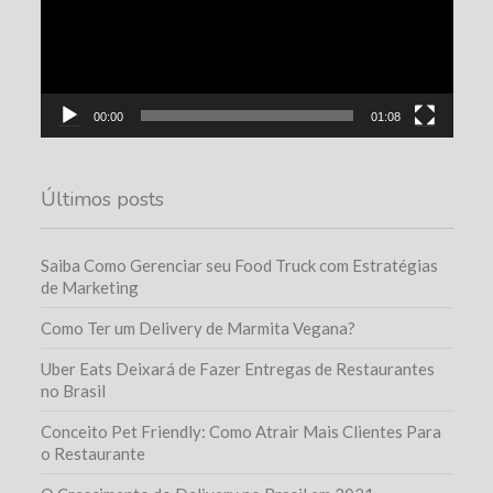
00:00
01:08
Últimos posts
Saiba Como Gerenciar seu Food Truck com Estratégias
de Marketing
Como Ter um Delivery de Marmita Vegana?
Uber Eats Deixará de Fazer Entregas de Restaurantes
no Brasil
Conceito Pet Friendly: Como Atrair Mais Clientes Para
o Restaurante