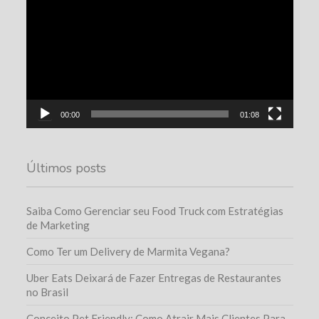
vídeo
00:00
01:08
Últimos posts
Saiba Como Gerenciar seu Food Truck com Estratégias
de Marketing
Como Ter um Delivery de Marmita Vegana?
Uber Eats Deixará de Fazer Entregas de Restaurantes
no Brasil
Conceito Pet Friendly: Como Atrair Mais Clientes Para