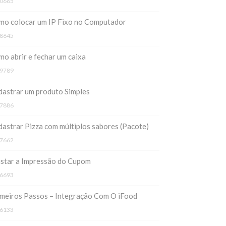
0665
mo colocar um IP Fixo no Computador
8645
o abrir e fechar um caixa
9789
astrar um produto Simples
7886
astrar Pizza com múltiplos sabores (Pacote)
7662
ustar a Impressão do Cupom
6693
meiros Passos – Integração Com O iFood
6133