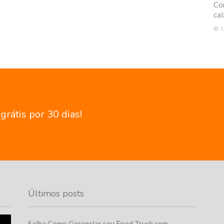
Com
cai
1
rátis por 30 dias!
Últimos posts
Saiba Como Gerenciar seu Food Truck com