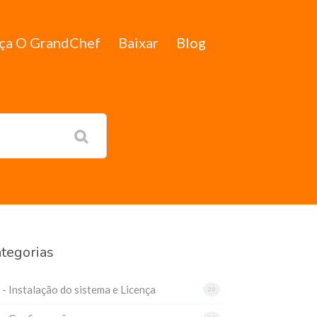
ça O GrandChef
Baixar
Blog
tegorias
 - Instalação do sistema e Licença
20