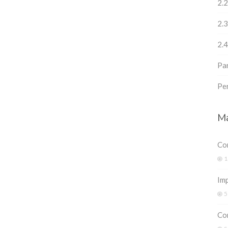
2.2
2.
2.4
Pa
Pe
Ma
Co
1
Imp
5
Co