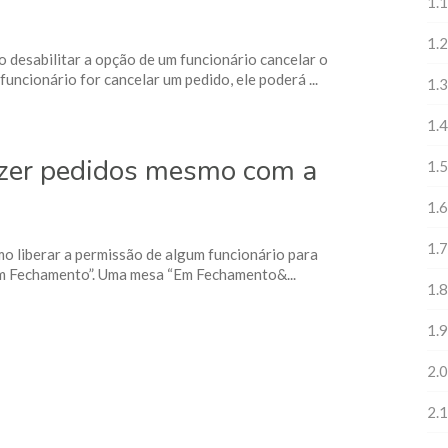
1.1
1.2
o desabilitar a opção de um funcionário cancelar o
uncionário for cancelar um pedido, ele poderá ...
1.3
1.4
fazer pedidos mesmo com a
1.5
1.6
1.7
mo liberar a permissão de algum funcionário para
m Fechamento”. Uma mesa “Em Fechamento&...
1.8
1.9
2.0
2.1