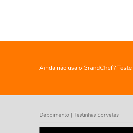
Ainda não usa o GrandChef? Teste g
Depoimento | Testinhas Sorvetes
Tocador