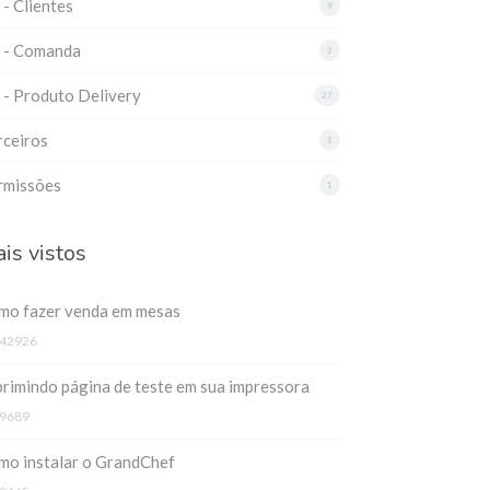
 - Clientes
9
3 - Comanda
3
 - Produto Delivery
27
rceiros
1
rmissões
1
is vistos
mo fazer venda em mesas
42926
rimindo página de teste em sua impressora
9689
mo instalar o GrandChef