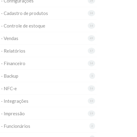
 - Configurações
24
 - Cadastro de produtos
24
 - Controle de estoque
14
 - Vendas
49
 - Relatórios
17
 - Financeiro
14
 - Backup
3
 - NFC-e
16
 - Integrações
10
 - Impressão
19
 - Funcionários
2