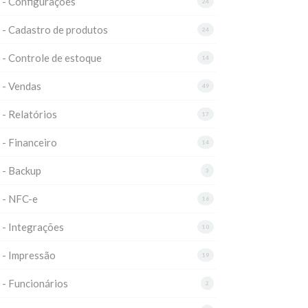
 - Configurações
24
 - Cadastro de produtos
24
 - Controle de estoque
14
 - Vendas
49
 - Relatórios
17
 - Financeiro
14
 - Backup
3
 - NFC-e
16
 - Integrações
10
 - Impressão
19
 - Funcionários
2