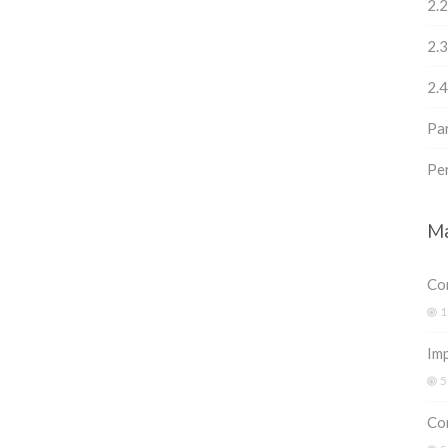
2.2
2.
2.4
Pa
Pe
Ma
Co
1
Imp
5
Co