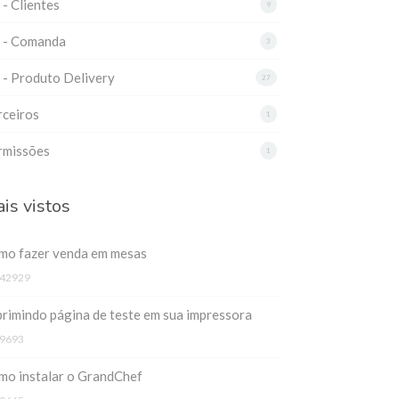
 - Clientes
9
3 - Comanda
3
 - Produto Delivery
27
rceiros
1
rmissões
1
is vistos
mo fazer venda em mesas
42929
rimindo página de teste em sua impressora
9693
mo instalar o GrandChef