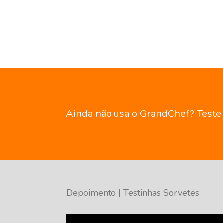
Ainda não usa o GrandChef? Teste g
Depoimento | Testinhas Sorvetes
Tocador