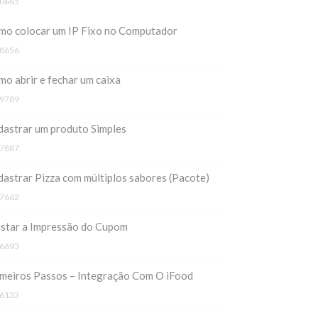
0665
mo colocar um IP Fixo no Computador
8656
o abrir e fechar um caixa
9789
astrar um produto Simples
7887
astrar Pizza com múltiplos sabores (Pacote)
7662
ustar a Impressão do Cupom
6693
meiros Passos – Integração Com O iFood
6133