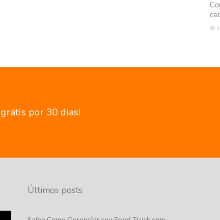
Com
cai
1
rátis por 30 dias!
Últimos posts
Saiba Como Gerenciar seu Food Truck com