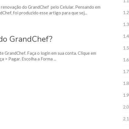
1.1
a renovação do GrandChef pelo Celular. Pensando em
1.2
dChef, foi produzido esse artigo para que sej...
1.3
1.4
 do GrandChef?
1.5
ite GrandChef. Faça o login em sua conta. Clique em
a > Pagar. Escolha a Forma ...
1.6
1.7
1.8
1.9
2.0
2.1