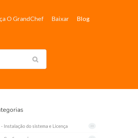
ça O GrandChef
Baixar
Blog
tegorias
 - Instalação do sistema e Licença
20