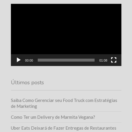
Tocador
de
vídeo
00:00
01:08
Últimos posts
Saiba Como Gerenciar seu Food Truck com Estratégias
de Marketing
Como Ter um Delivery de Marmita Vegana?
Uber Eats Deixará de Fazer Entregas de Restaurantes