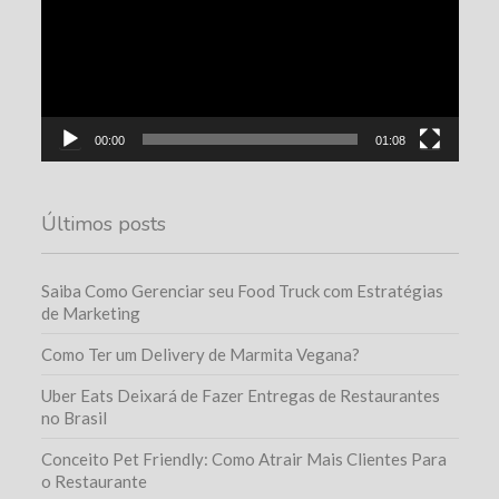
00:00
01:08
Últimos posts
Saiba Como Gerenciar seu Food Truck com Estratégias
de Marketing
Como Ter um Delivery de Marmita Vegana?
Uber Eats Deixará de Fazer Entregas de Restaurantes
no Brasil
Conceito Pet Friendly: Como Atrair Mais Clientes Para
o Restaurante