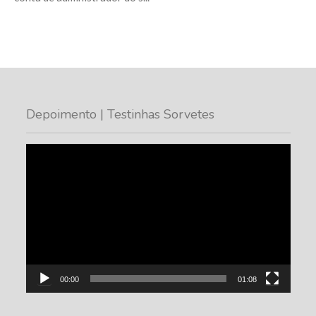
Depoimento | Testinhas Sorvetes
Tocador
de
vídeo
00:00
01:08