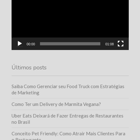
00:00
01:08
Últimos posts
Saiba Como Gerenciar seu Food Truck com Estratégias
de Marketing
Como Ter um Delivery de Marmita Vegana?
Uber Eats Deixará de Fazer Entregas de Restaurantes
no Brasil
Conceito Pet Friendly: Como Atrair Mais Clientes Para
o Restaurante