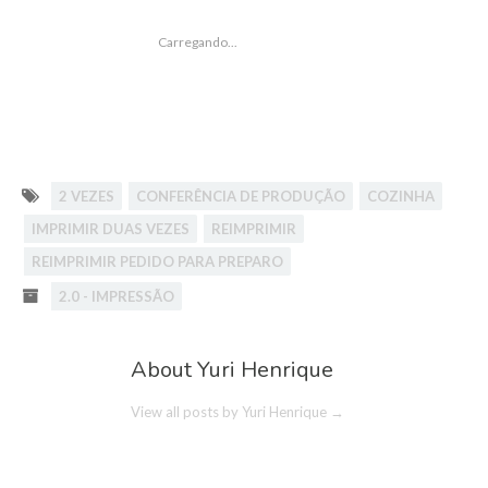
CURTIR
Carregando...
2 VEZES
CONFERÊNCIA DE PRODUÇÃO
COZINHA
IMPRIMIR DUAS VEZES
REIMPRIMIR
REIMPRIMIR PEDIDO PARA PREPARO
2.0 - IMPRESSÃO
About Yuri Henrique
View all posts by Yuri Henrique
→