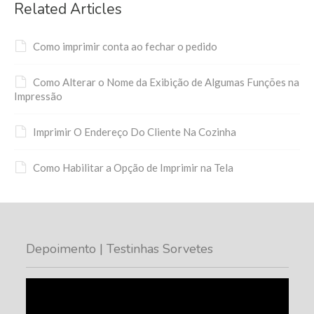
Related Articles
Como imprimir conta ao fechar o pedido
Como Alterar o Nome da Exibição de Algumas Funções na
Impressão
Imprimir O Endereço Do Cliente Na Cozinha
Como Habilitar a Opção de Imprimir na Tela
Depoimento | Testinhas Sorvetes
Tocador
de
vídeo