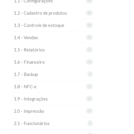
1.1 - Configurações
24
1.2 - Cadastro de produtos
24
1.3 - Controle de estoque
14
1.4 - Vendas
49
1.5 - Relatórios
17
1.6 - Financeiro
14
1.7 - Backup
3
1.8 - NFC-e
16
1.9 - Integrações
10
2.0 - Impressão
19
2.1 - Funcionários
2