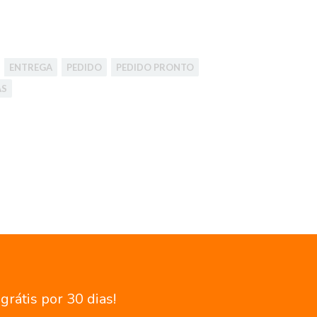
ENTREGA
PEDIDO
PEDIDO PRONTO
AS
rátis por 30 dias!