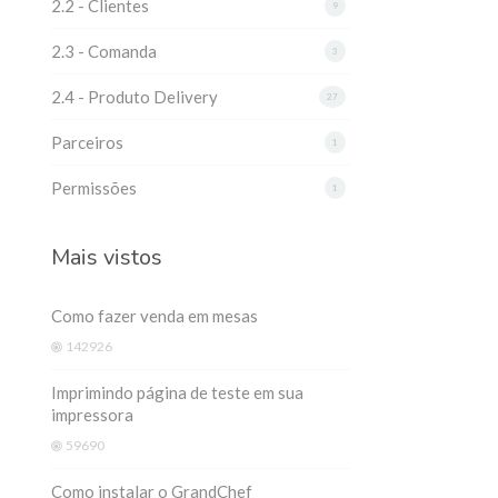
2.2 - Clientes
9
2.3 - Comanda
3
2.4 - Produto Delivery
27
Parceiros
1
Permissões
1
Mais vistos
Como fazer venda em mesas
142926
Imprimindo página de teste em sua
impressora
59690
Como instalar o GrandChef