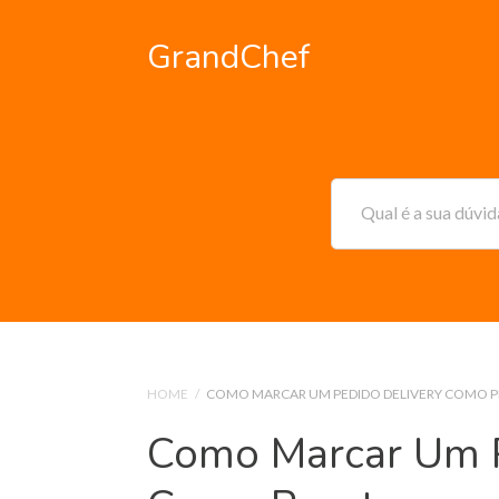
GrandChef
Qual é a sua dúvi
HOME
/
COMO MARCAR UM PEDIDO DELIVERY COMO 
Como Marcar Um P