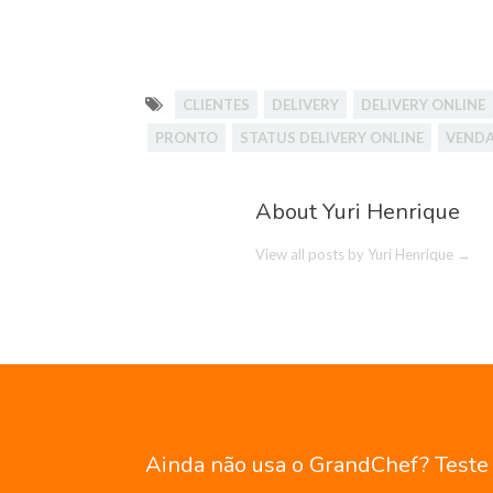
CLIENTES
DELIVERY
DELIVERY ONLINE
PRONTO
STATUS DELIVERY ONLINE
VEND
About Yuri Henrique
View all posts by Yuri Henrique
→
Ainda não usa o GrandChef? Teste g