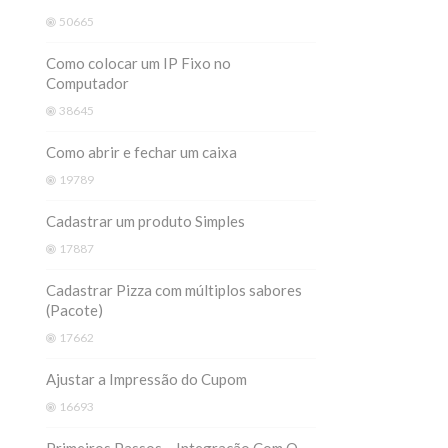
50665
Como colocar um IP Fixo no
Computador
38645
Como abrir e fechar um caixa
19789
Cadastrar um produto Simples
17887
Cadastrar Pizza com múltiplos sabores
(Pacote)
17662
Ajustar a Impressão do Cupom
16693