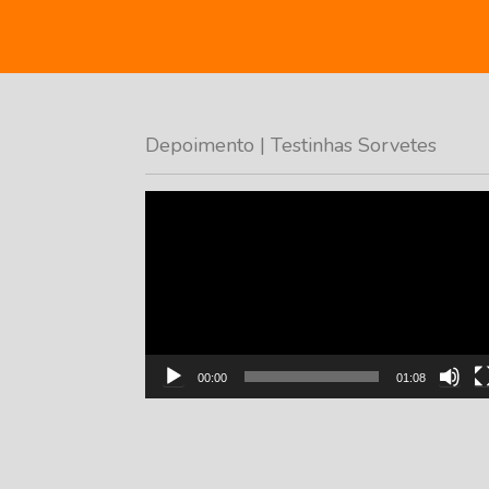
Depoimento | Testinhas Sorvetes
Tocador
de
vídeo
00:00
01:08