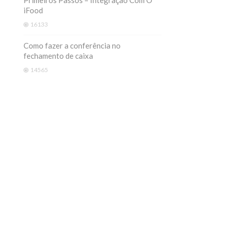
Primeiros Passos – Integração Com O
iFood
16133
Como fazer a conferência no
fechamento de caixa
14565