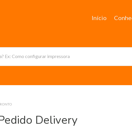
Início
Conhe
da? Ex: Como configurar impressora
PRONTO
edido Delivery