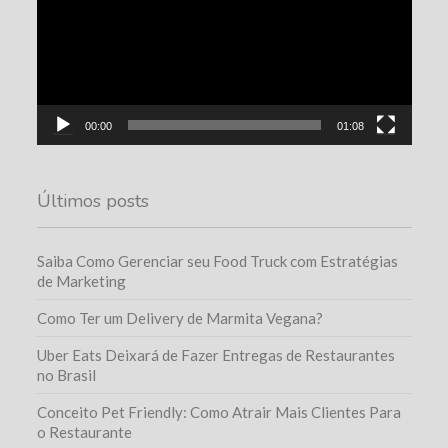
00:00
01:08
Últimos posts
Saiba Como Gerenciar seu Food Truck com Estratégias
de Marketing
Como Ter um Delivery de Marmita Vegana?
Uber Eats Deixará de Fazer Entregas de Restaurantes
no Brasil
Conceito Pet Friendly: Como Atrair Mais Clientes Para
o Restaurante