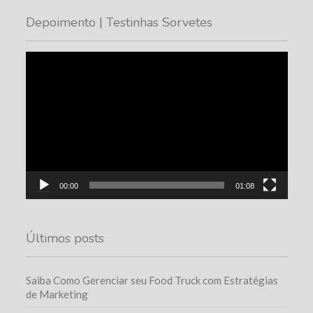
Depoimento | Testinhas Sorvetes
Tocador
de
vídeo
00:00
01:08
Últimos posts
Saiba Como Gerenciar seu Food Truck com Estratégias
de Marketing