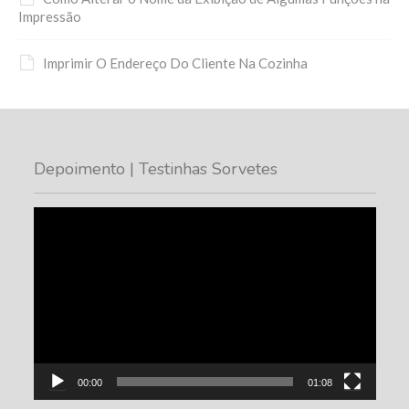
Impressão
Imprimir O Endereço Do Cliente Na Cozinha
Depoimento | Testinhas Sorvetes
Tocador
de
vídeo
00:00
01:08